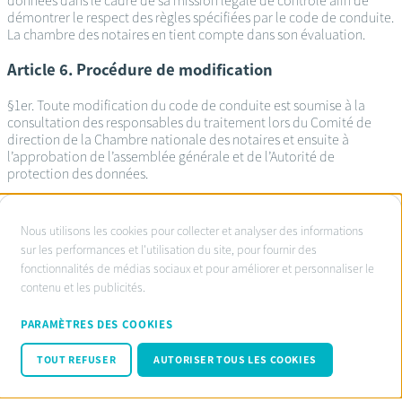
données dans le cadre de sa mission légale de contrôle afin de
démontrer le respect des règles spécifiées par le code de conduite.
La chambre des notaires en tient compte dans son évaluation.
Article 6. Procédure de modification
§1er. Toute modification du code de conduite est soumise à la
consultation des responsables du traitement lors du Comité de
direction de la Chambre nationale des notaires et ensuite à
l’approbation de l’assemblée générale et de l’Autorité de
protection des données.
À
Nous utilisons les cookies pour collecter et analyser des informations
propos
sur les performances et l'utilisation du site, pour fournir des
Service d’ombudsman agréé:
fonctionnalités de médias sociaux et pour améliorer et personnaliser le
des
www.ombudsnotaire.be
contenu et les publicités.
cookies
Conditions d’utilisation
sur
Privacy Policy notaire.be
PARAMÈTRES DES COOKIES
Cookie policy
ce
Code de conduite RGPD
TOUT REFUSER
AUTORISER TOUS LES COOKIES
site
© Fednot 2026